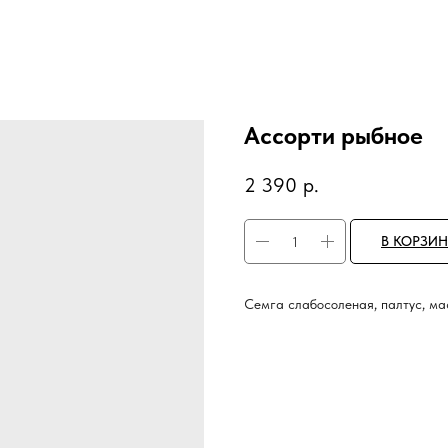
Ассорти рыбное
2 390
р.
В КОРЗИН
Семга слабосоленая, палтус, м