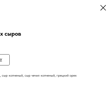
их сыров
У
, сыр копченый, сыр чечил копченый, грецкий орех